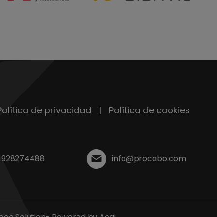
Política de privacidad
|
Política de cookies
928274488
info@procabo.com
oco Solution
- Powered by
Acai