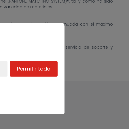
tone (PANTONE MATCHING SYSTEM)®, tal y como ha sido
na variedad de materiales.
garantizar una impresión continuada con el máximo
eneficiarse del excepcional servicio de soporte y
arantía.
Permitir todo