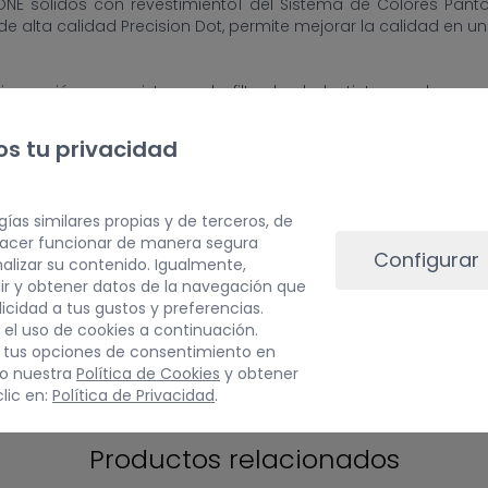
ONE sólidos con revestimiento1 del Sistema de Colores Pan
e alta calidad Precision Dot, permite mejorar la calidad en u
impresión y un sistema de filtrado de la tinta ayudan a 
s tu privacidad
as a su garantía estándar de dos años. Quienes deseen b
 también tienen la opción de contratar una ampliación de g
gías similares propias y de terceros, de
 hacer funcionar de manera segura
Configurar
alizar su contenido. Igualmente,
ir y obtener datos de la navegación que
blicidad a tus gustos y preferencias.
 el uso de cookies a continuación.
 tus opciones de consentimiento en
do nuestra
Política de Cookies
y obtener
lic en:
Política de Privacidad
.
TE PUEDE INTERESAR
Productos relacionados