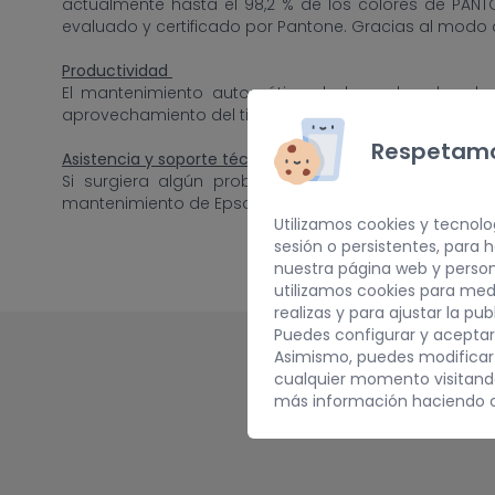
actualmente hasta el 98,2 % de los colores de PANT
evaluado y certificado por Pantone. Gracias al modo d
Productividad
El mantenimiento automático de los cabezales de 
aprovechamiento del tiempo.
Respetamo
Asistencia y soporte técnico
Si surgiera algún problema, Epson lo cubre graci
mantenimiento de Epson durante períodos más largos,
Utilizamos cookies y tecnolo
sesión o persistentes, para
nuestra página web y person
utilizamos cookies para med
realizas y para ajustar la pu
Puedes configurar y aceptar
Asimismo, puedes modificar
cualquier momento visitan
más información haciendo c