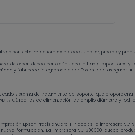
as con esta impresora de calidad superior, precisa y product
era de crear, desde cartelería sencilla hasta expositores 
ñado y fabricado íntegramente por Epson para asegurar un f
sticado sistema de tratamiento del soporte, que proporciona
ATC), rodillos de alimentación de amplio diámetro y rodillos 
impresión Epson PrecisionCore TFP dobles, la impresora SC-
la nueva formulación. La impresora SC-S80600 puede produ