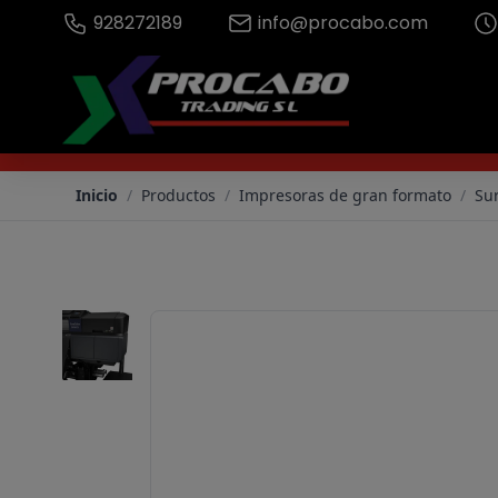
928272189
info@procabo.com
SureColor SC-S80600L (Descatalogada) - Procabo
Inicio
/
Productos
/
Impresoras de gran formato
/
Su