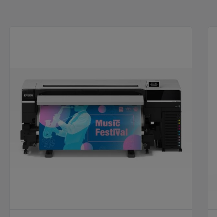
Surecolor S8100
Su