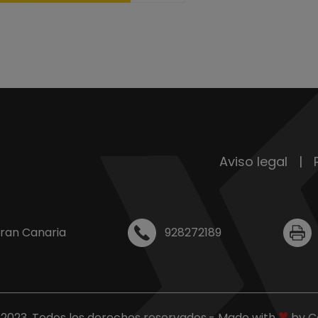
Aviso legal
|
Gran Canaria
928272189
♥
2023. Todos los derechos reservados.
-
Made with
by
C