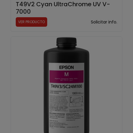
T49V2 Cyan UltraChrome UV V-
7000
Solicitar info.
VER PRODUCTO
T49V3 Magenta UltraChrome UV V-7000