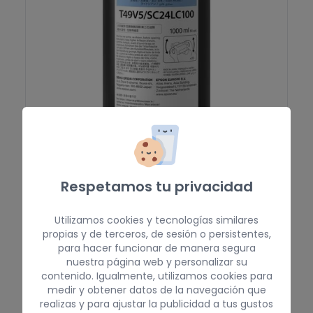
EPSON
/
TINTAS Y CONSUMIBLES
Respetamos tu privacidad
T49V5 Light Cyan UltraChrome UV
V-7000
Utilizamos cookies y tecnologías similares
propias y de terceros, de sesión o persistentes,
Solicitar info.
VER PRODUCTO
para hacer funcionar de manera segura
nuestra página web y personalizar su
contenido. Igualmente, utilizamos cookies para
T49V6 Light Magenta UltraChrome UV V-7000
medir y obtener datos de la navegación que
realizas y para ajustar la publicidad a tus gustos