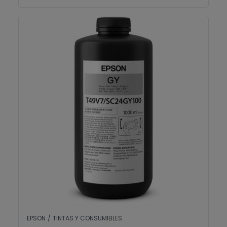
T49V7 Grey UltraChrome UV V-7000
EPSON
/
TINTAS Y CONSUMIBLES