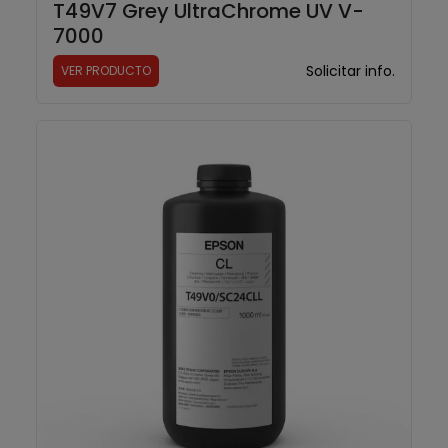
T49V7 Grey UltraChrome UV V-
7000
Solicitar info.
VER PRODUCTO
T49V0 UltraChrome UV Cleaning Liquid V-7000