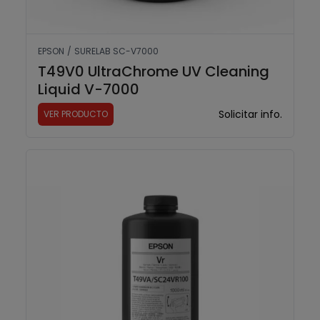
EPSON
/
SURELAB SC-V7000
T49V0 UltraChrome UV Cleaning
Liquid V-7000
Solicitar info.
VER PRODUCTO
T49VA UltraChrome UV Varnish V-7000