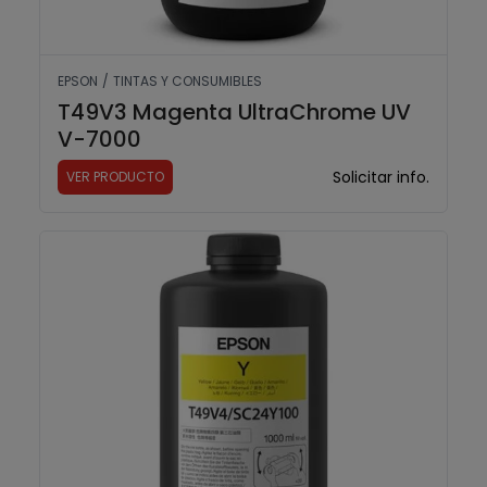
EPSON
/
TINTAS Y CONSUMIBLES
T49V3 Magenta UltraChrome UV
V-7000
Solicitar info.
VER PRODUCTO
T49V4 Yellow UltraChrome UV V-7000