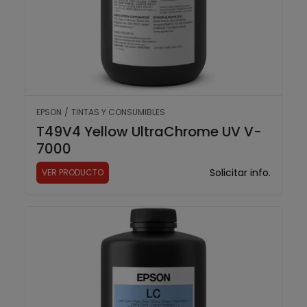
EPSON
/
TINTAS Y CONSUMIBLES
T49V4 Yellow UltraChrome UV V-
7000
Solicitar info.
VER PRODUCTO
T49V5 Light Cyan UltraChrome UV V-7000