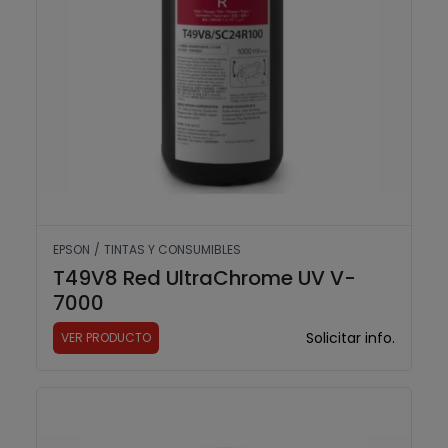
EPSON
/
TINTAS Y CONSUMIBLES
T49V8 Red UltraChrome UV V-
7000
Solicitar info.
VER PRODUCTO
T49V9 White UltraChrome UV V-7000