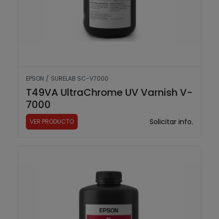
EPSON
/
SURELAB SC-V7000
T49VA UltraChrome UV Varnish V-
7000
Solicitar info.
VER PRODUCTO
T49V8 Red UltraChrome UV V-7000