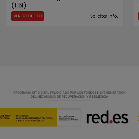
(1,5l)
Solicitar info.
VER PRODUCTO