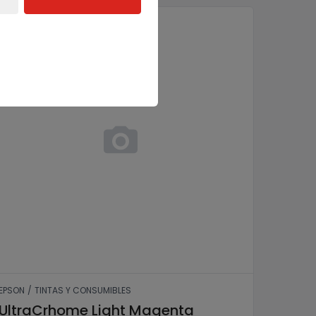
 (1,5l)
UltraCrhome Light Magenta 80600L 
EPSON
/
TINTAS Y CONSUMIBLES
UltraCrhome Light Magenta