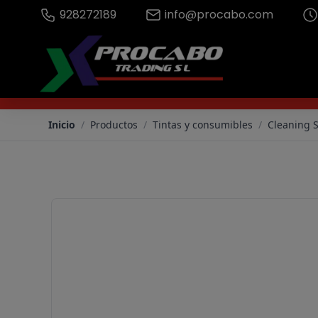
928272189
info@procabo.com
Cleaning SureColor SC-S80600L/S60600L (700ml) - Procab
Inicio
/
Productos
/
Tintas y consumibles
/
Cleaning 