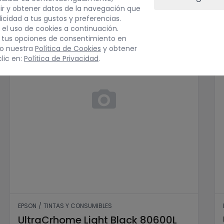
ir y obtener datos de la navegación que
blicidad a tus gustos y preferencias.
 el uso de cookies a continuación.
 tus opciones de consentimiento en
do nuestra
Política de Cookies
y obtener
lic en:
Política de Privacidad
.
L (1,5l)
UltraCrhome Light Black 80600L
EPSON
/
TINTAS Y CONSUMIBLES
UltraCrhome Light Black 80600L