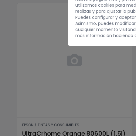
utilizamos cookies para med
realizas y para ajustar la pu
Puedes configurar y aceptar
Asimismo, puedes modificar
cualquier momento visitan
más información haciendo c
UltraCrhome Orange 80600
EPSON
/
TINTAS Y CONSUMIBLES
UltraCrhome Orange 80600L (1,5l)