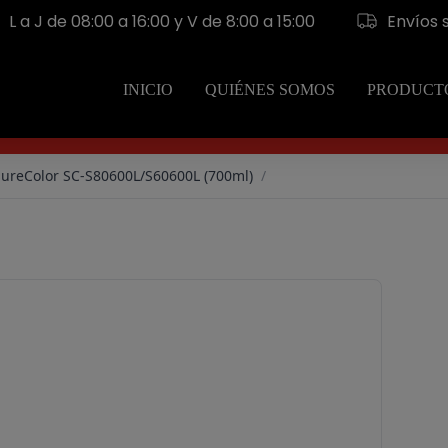
L a J de 08:00 a 16:00 y V de 8:00 a 15:00
Envíos 
o
INICIO
QUIÉNES SOMOS
PRODUCT
SureColor SC-S80600L/S60600L (700ml)
/