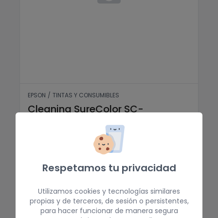
EPSON
/
TINTAS Y CONSUMIBLES
Cleaning SureColor SC-
S80600L/S60600L (700ml)
Solicitar info.
VER PRODUCTO
Respetamos tu privacidad
Utilizamos cookies y tecnologías similares
propias y de terceros, de sesión o persistentes,
para hacer funcionar de manera segura