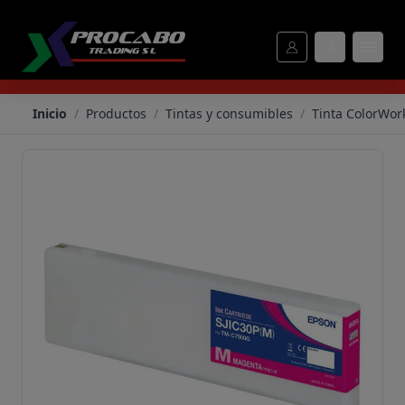
Tinta ColorWorks C7500G Magenta 294,3 - Procabo
Inicio
/
Productos
/
Tintas y consumibles
/
Tinta ColorWor