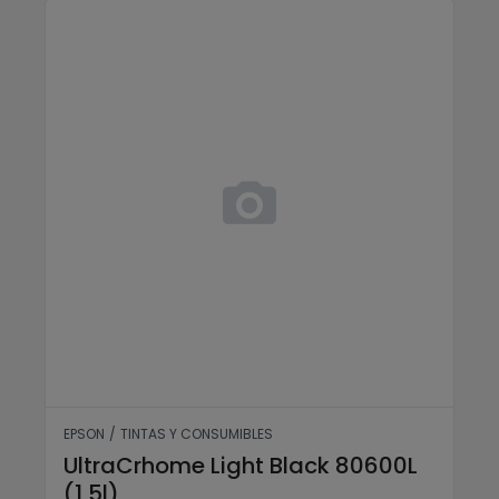
UltraCrhome Light Black 8060
EPSON
/
TINTAS Y CONSUMIBLES
UltraCrhome Light Black 80600L
(1,5l)